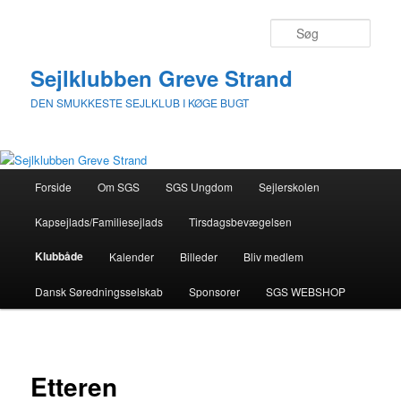
Fortsæt
til
Søg
primært
indhold
Sejlklubben Greve Strand
DEN SMUKKESTE SEJLKLUB I KØGE BUGT
Hovedmenu
Forside
Om SGS
SGS Ungdom
Sejlerskolen
Kapsejlads/Familiesejlads
Tirsdagsbevægelsen
Klubbåde
Kalender
Billeder
Bliv medlem
Dansk Søredningsselskab
Sponsorer
SGS WEBSHOP
Etteren