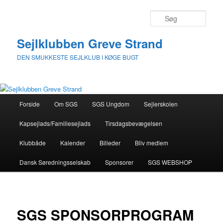
Fortsæt
til
Søg
primært
indhold
Sejlklubben Greve Strand
DEN SMUKKESTE SEJLKLUB I KØGE BUGT
Hovedmenu
Forside
Om SGS
SGS Ungdom
Sejlerskolen
Kapsejlads/Familiesejlads
Tirsdagsbevægelsen
Klubbåde
Kalender
Billeder
Bliv medlem
Dansk Søredningsselskab
Sponsorer
SGS WEBSHOP
SGS SPONSORPROGRAM