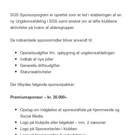
SGS Sponsorprogram er oprettet som et led i etableringen af en
ny Ungdomsafdeling i SGS samt ønsket om at løfte klubbens
aktiviteter på tværs af aldersgrupper.
De indsamlede sponsormidler bliver anvendt til:
Opstartsudgifter ifm. opbygning af ungdomsafdelingen
Indkøb af nye joller
Generelle driftsudgifter
Stævneaktiviteter
Der tilbydes følgende sponsorpakker:
Premiumsponsor – kr. 20.000+
Opslag om indgåelse af sponsoraftale på hjemmeside og
Social Media
Logo på klubjolle eller følgebåd – min. 2 sæsoner
Logo på Sponsortavlen i klubben
Logo på hjemmesiden & nyhedsbreve