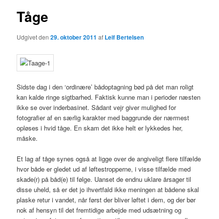
Tåge
Udgivet den
29. oktober 2011
af
Leif Bertelsen
Sidste dag i den ‘ordinære’ bådoptagning bød på det man roligt
kan kalde ringe sigtbarhed. Faktisk kunne man i perioder næsten
ikke se over inderbasinet. Sådant vejr giver mulighed for
fotografier af en særlig karakter med baggrunde der nærmest
opløses i hvid tåge. En skam det ikke helt er lykkedes her,
måske.
Et lag af tåge synes også at ligge over de angiveligt flere tilfælde
hvor både er gledet ud af løftestropperne, i visse tilfælde med
skade(r) på båd(e) til følge. Uanset de endnu uklare årsager til
disse uheld, så er det jo ihvertfald ikke meningen at bådene skal
plaske retur i vandet, når først der bliver løftet i dem, og der bør
nok af hensyn til det fremtidige arbejde med udsætning og