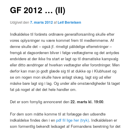
GF 2012 … (II)
Udgivet den
7. marts 2012
af
Leif Bertelsen
Indkaldelse til forårets ordinære generalforsamling skulle efter
vores oplysninger nu være kommet frem til medlemmerne. Af
denne skulle det – også jf. rimeligt pålidelige efterretninger –
fremgå at dagsordenen bliver i følge vedtægterne og det antydes
endvidere at der ikke fra start er lagt op til dramatiske kampvalg
eller ditto ændringer af hverken vedtægter eller forordninger. Men
derfor kan man jo godt glæde sig til at dukke op i Klubhuset og
se om nogen mon skulle have anlagt skæg, lagt sig ud eller
måske bare lagt sig i lag. Og under alle omstændigheder få taget
fat på noget af det det hele handler om.
Det er som fornylig annonceret den
22. marts kl. 19:00
.
For dem som måtte komme til at forlægge den udsendte
indkaldelse findes den i en
pdf fil lige her (tryk)
. Indkaldelsen er
som formentlig bekendt ledsaget af Formandens beretning for det