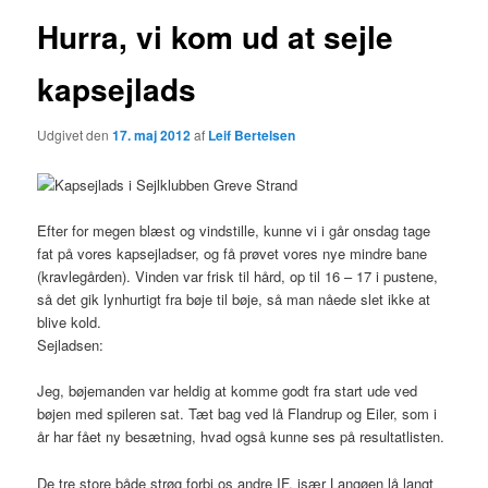
Hurra, vi kom ud at sejle
kapsejlads
Udgivet den
17. maj 2012
af
Leif Bertelsen
Efter for megen blæst og vindstille, kunne vi i går onsdag tage
fat på vores kapsejladser, og få prøvet vores nye mindre bane
(kravlegården). Vinden var frisk til hård, op til 16 – 17 i pustene,
så det gik lynhurtigt fra bøje til bøje, så man nåede slet ikke at
blive kold.
Sejladsen:
Jeg, bøjemanden var heldig at komme godt fra start ude ved
bøjen med spileren sat. Tæt bag ved lå Flandrup og Eiler, som i
år har fået ny besætning, hvad også kunne ses på resultatlisten.
De tre store både strøg forbi os andre IF, især Langøen lå langt