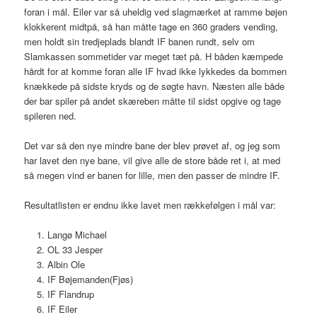
foran i mål. Eiler var så uheldig ved slagmærket at ramme bøjen
klokkerent midtpå, så han måtte tage en 360 graders vending,
men holdt sin tredjeplads blandt IF banen rundt, selv om
Slamkassen sommetider var meget tæt på. H båden kæmpede
hårdt for at komme foran alle IF hvad ikke lykkedes da bommen
knækkede på sidste kryds og de søgte havn. Næsten alle både
der bar spiler på andet skæreben måtte til sidst opgive og tage
spileren ned.
Det var så den nye mindre bane der blev prøvet af, og jeg som
har lavet den nye bane, vil give alle de store både ret i, at med
så megen vind er banen for lille, men den passer de mindre IF.
Resultatlisten er endnu ikke lavet men rækkefølgen i mål var:
Langø Michael
OL 33 Jesper
Albin Ole
IF Bøjemanden(Fjøs)
IF Flandrup
IF Eiler