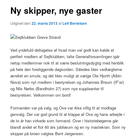
Ny skipper, nye gaster
Udgivet den
22. marts 2013
af
Leif Bertelsen
Ved yndefuld deltagelse af hvad man vel godt kan kalde et
perifert medlem af Sejlklubben, talte Generalforsamlingen igår
netop medlemmer nok til at være beslutningsdygtig med henblik
på hele den foreliggende dagsorden. Således blev vedtægterne
ændret en smule, og det blev muligt at vælge Ole Hjorth (Albin
Nova) som nyt medlem i bestyrelsen og Johannes Breum (IF’er)
og Nils Nørbo (Bandholm 27) som nye suppleanter til
bestyrelsen. Velkommen om bord!
Formanden var på valg, og Ove var ikke villig til at modtage
genvalg. Der var god grund til at klappe af Ove og hans arbejde i
de to år han virkede som formand. Over i historiebøgerne går
blandt andet et flot 60 års jubilæum og en ny mastekran. Som ny
skipper på broen valgtes Bent Jørgensen.