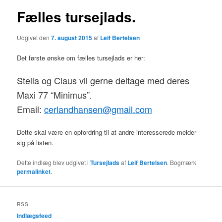
Fælles tursejlads.
Udgivet den
7. august 2015
af
Leif Bertelsen
Det første ønske om fælles tursejlads er her:
Stella og Claus vil gerne deltage med deres
Maxi 77 “Minimus”
.
Email:
cerlandhansen@gmail.com
Dette skal være en opfordring til at andre interesserede melder
sig på listen.
Dette indlæg blev udgivet i
Tursejlads
af
Leif Bertelsen
. Bogmærk
permalinket
.
RSS
Indlægsfeed