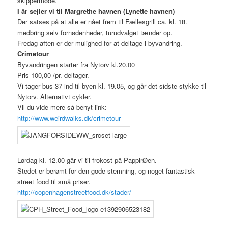
skippermøde.
I år sejler vi til Margrethe havnen (Lynette havnen)
Der satses på at alle er nået frem til Fællesgrill ca. kl. 18.
medbring selv fornødenheder, turudvalget tænder op.
Fredag aften er der mulighed for at deltage i byvandring.
Crimetour
Byvandringen starter fra Nytorv kl.20.00
Pris 100,00 /pr. deltager.
Vi tager bus 37 ind til byen kl. 19.05, og går det sidste stykke til
Nytorv. Alternativt cykler.
Vil du vide mere så benyt link:
http://www.weirdwalks.dk/crimetour
Lørdag kl. 12.00 går vi til frokost på PappirØen.
Stedet er berømt for den gode stemning, og noget fantastisk
street food til små priser.
http://copenhagenstreetfood.dk/stader/