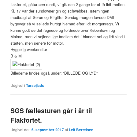
flakfortet, gåtur øen rundt, vi gik den 2 gange for at få lidt motion.
Kl. 17 var der sundowner gin og schwebbes, isterningen
medbragt af Søren og Birgitte. Søndag morgen lovede DMI
bygevejr så vi sejlede hurtigt hjemad efter lidt morgenregn. Vi
kunne godt se det regnede og tordnede over København og
Malmø, men vi sejlede lige imellem det i blandet sol og lidt vind i
starten, men senere for motor.
Hyggelig weekendtur
B & M
Billederne findes også under: “BILLEDE OG LYD”
Udgivet i
Tursejlads
SGS fællesturen går i år til
Flakfortet.
Udgivet den
6. september 2017
af
Leif Bertelsen