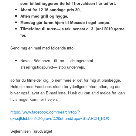
som billedhuggeren Bertel Thorvaldsen har udført.
Åbent fra 12-16 søndage pris 30,-
Aften med grill og hygge.
Mandag går turen hjem til Mosede i eget tempo.
Tilmelding til turen—ja tak, senest d. 3. juni 2019 gerne
før.
Send mig en mail med følgende info:
Navn—Båd navn—tlf. no.— deltagerantal–
afsejlingstidspunkt— stop undervejs.
Jo før du tilmelder dig, jo nemmere er det for mig at planlægge.
Hold øje med Facebook siden for yderligere information, og der
bliver også lavet en E-mail liste. Husk du kan altid melde fra igen
hvis noget kommer i vejen.
https://www.facebook.com/search/top/?
q=sejlklubben%20greve%20strand&epa=SEARCH_BOX
Sejlerhilsen Turudvalget