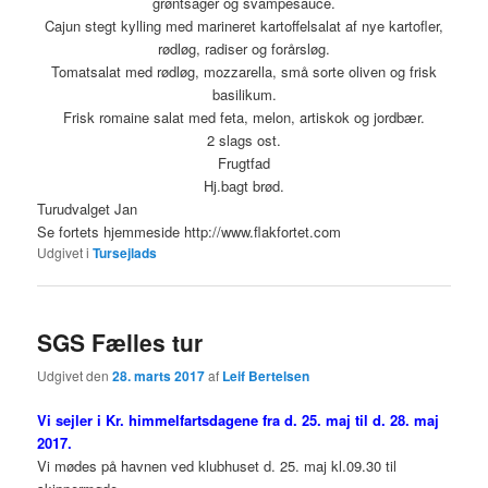
grøntsager og svampesauce.
Cajun stegt kylling med marineret kartoffelsalat af nye kartofler,
rødløg, radiser og forårsløg.
Tomatsalat med rødløg, mozzarella, små sorte oliven og frisk
basilikum.
Frisk romaine salat med feta, melon, artiskok og jordbær.
2 slags ost.
Frugtfad
Hj.bagt brød.
Turudvalget Jan
Se fortets hjemmeside http://www.flakfortet.com
Udgivet i
Tursejlads
SGS Fælles tur
Udgivet den
28. marts 2017
af
Leif Bertelsen
Vi sejler i Kr. himmelfartsdagene fra d. 25. maj til d. 28. maj
2017.
Vi mødes på havnen ved klubhuset d. 25. maj kl.09.30 til