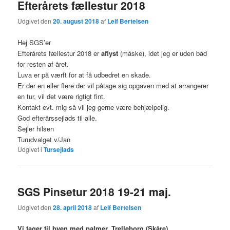
Efterårets fællestur 2018
Udgivet den
20. august 2018
af
Leif Bertelsen
Hej SGS’er
Efterårets fællestur 2018 er
aflyst
(måske), idet jeg er uden båd
for resten af året.
Luva er på værft for at få udbedret en skade.
Er der en eller flere der vil påtage sig opgaven med at arrangerer
en tur, vil det være rigtigt fint.
Kontakt evt. mig så vil jeg gerne være behjælpelig.
God efterårssejlads til alle.
Sejler hilsen
Turudvalget v/Jan
Udgivet i
Tursejlads
SGS Pinsetur 2018 19-21 maj.
Udgivet den
28. april 2018
af
Leif Bertelsen
Vi tager til byen med palmer. Trelleborg (Skåre).