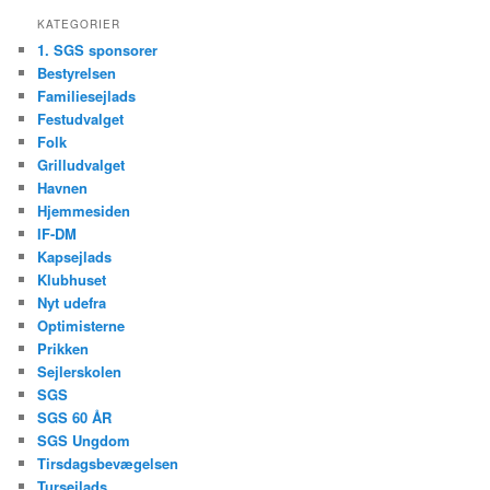
KATEGORIER
1. SGS sponsorer
Bestyrelsen
Familiesejlads
Festudvalget
Folk
Grilludvalget
Havnen
Hjemmesiden
IF-DM
Kapsejlads
Klubhuset
Nyt udefra
Optimisterne
Prikken
Sejlerskolen
SGS
SGS 60 ÅR
SGS Ungdom
Tirsdagsbevægelsen
Tursejlads