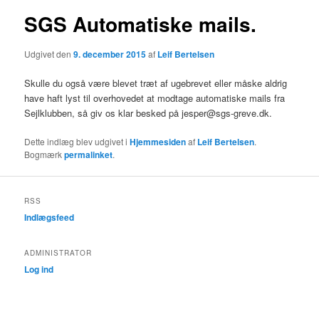
SGS Automatiske mails.
Udgivet den
9. december 2015
af
Leif Bertelsen
Skulle du også være blevet træt af ugebrevet eller måske aldrig
have haft lyst til overhovedet at modtage automatiske mails fra
Sejlklubben, så giv os klar besked på jesper@sgs-greve.dk.
Dette indlæg blev udgivet i
Hjemmesiden
af
Leif Bertelsen
.
Bogmærk
permalinket
.
RSS
Indlægsfeed
ADMINISTRATOR
Log ind