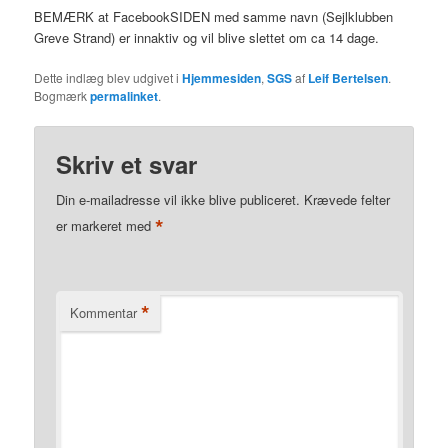
BEMÆRK at FacebookSIDEN med samme navn (Sejlklubben
Greve Strand) er innaktiv og vil blive slettet om ca 14 dage.
Dette indlæg blev udgivet i
Hjemmesiden
,
SGS
af
Leif Bertelsen
.
Bogmærk
permalinket
.
Skriv et svar
Din e-mailadresse vil ikke blive publiceret.
Krævede felter
*
er markeret med
*
Kommentar