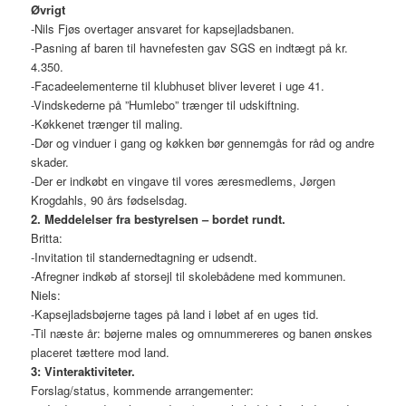
Øvrigt
-Nils Fjøs overtager ansvaret for kapsejladsbanen.
-Pasning af baren til havnefesten gav SGS en indtægt på kr.
4.350.
-Facadeelementerne til klubhuset bliver leveret i uge 41.
-Vindskederne på ”Humlebo” trænger til udskiftning.
-Køkkenet trænger til maling.
-Dør og vinduer i gang og køkken bør gennemgås for råd og andre
skader.
-Der er indkøbt en vingave til vores æresmedlems, Jørgen
Krogdahls, 90 års fødselsdag.
2. Meddelelser fra bestyrelsen – bordet rundt.
Britta:
-Invitation til standernedtagning er udsendt.
-Afregner indkøb af storsejl til skolebådene med kommunen.
Niels:
-Kapsejladsbøjerne tages på land i løbet af en uges tid.
-Til næste år: bøjerne males og omnummereres og banen ønskes
placeret tættere mod land.
3: Vinteraktiviteter.
Forslag/status, kommende arrangementer: