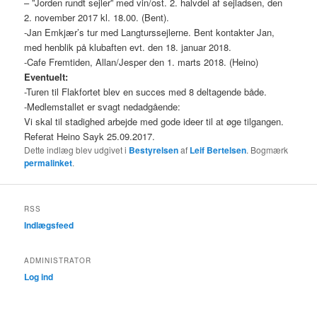
– ”Jorden rundt sejler” med vin/ost. 2. halvdel af sejladsen, den
2. november 2017 kl. 18.00. (Bent).
-Jan Emkjær’s tur med Langturssejlerne. Bent kontakter Jan,
med henblik på klubaften evt. den 18. januar 2018.
-Cafe Fremtiden, Allan/Jesper den 1. marts 2018. (Heino)
Eventuelt:
-Turen til Flakfortet blev en succes med 8 deltagende både.
-Medlemstallet er svagt nedadgående:
Vi skal til stadighed arbejde med gode ideer til at øge tilgangen.
Referat Heino Sayk 25.09.2017.
Dette indlæg blev udgivet i
Bestyrelsen
af
Leif Bertelsen
. Bogmærk
permalinket
.
RSS
Indlægsfeed
ADMINISTRATOR
Log ind