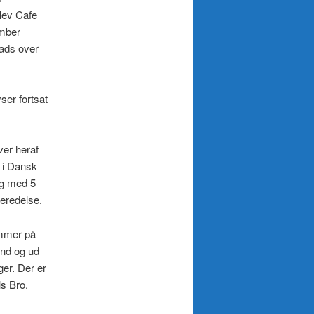
lev Cafe
ember
lads over
ser fortsat
ver heraf
 i Dansk
ng med 5
beredelse.
ammer på
ind og ud
ger. Der er
ls Bro.