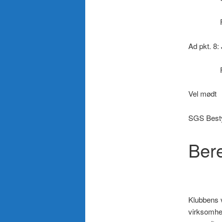
Forslag 
Ad pkt. 8:
Forslag t
Vel mødt
SGS Best
Ber
Klubbens v
virksomhed