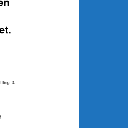
en
.
et.
lling. 3.
f