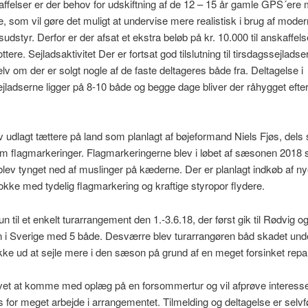
ffelser er der behov for udskiftning af de 12 – 15 år gamle GPS´ere
re, som vil gøre det muligt at undervise mere realistisk i brug af mode
sudstyr. Derfor er der afsat et ekstra beløb på kr. 10.000 til anskaffels
ttere. Sejladsaktivitet Der er fortsat god tilslutning til tirsdagssejlad
lv om der er solgt nogle af de faste deltageres både fra. Deltagelse i
ladserne ligger på 8-10 både og begge dage bliver der råhygget efter
 udlagt tættere på land som planlagt af bøjeformand Niels Fjøs, dels
m flagmarkeringer. Flagmarkeringerne blev i løbet af sæsonen 2018 
blev tynget ned af muslinger på kæderne. Der er planlagt indkøb af ny
ke med tydelig flagmarkering og kraftige styropor flydere.
n til et enkelt turarrangement den 1.-3.6.18, der først gik til Rødvig og
en i Sverige med 5 både. Desværre blev turarrangøren båd skadet und
ke ud at sejle mere i den sæson på grund af en meget forsinket repar
ovet at komme med oplæg på en forsommertur og vil afprøve interess
 for meget arbejde i arrangementet. Tilmelding og deltagelse er selvfø