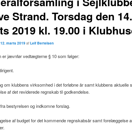
eralforsamling i Sejlklubb
ve Strand. Torsdag den 14
s 2019 kl. 19.00 i Klubhus
n
12. marts 2019
af
Leif Bertelsen
 er jævnfør vedtægterne § 10 som følger:
dirigent.
ng om klubbens virksomhed i det forløbne år samt klubbens aktuelle sti
se af det reviderede regnskab til godkendelse.
 fra bestyrelsen og indkomne forslag.
ggelse af budget for det kommende regnskabsår samt forelæggelse a
er.