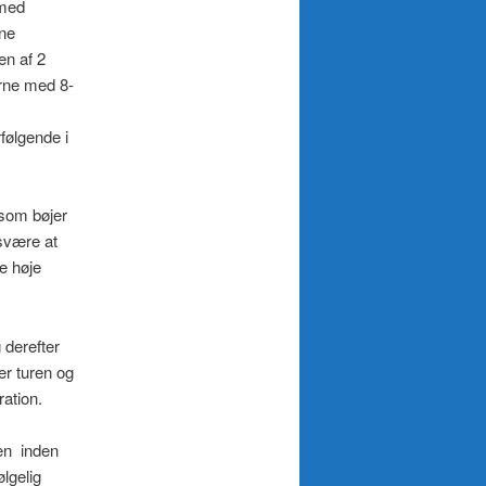
 med
rne
en af 2
serne med 8-
følgende i
 som bøjer
svære at
e høje
 derefter
er turen og
ation.
en inden
lgelig