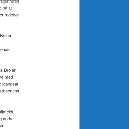
registreres
d på at
der redegør
 Bro er
ærende
ls Bro er
leve med
r igangsat
jlsæsonens
tilmeldt
og andre
ive