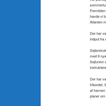
sommertur
Fremtiden 
havde vi b
Atlanten 
Der har væ
indput fra
Sejlerskol
med 9 nye
Sejlunion 
instruktøre
Der har væ
fribordet.
af havnen 
planer om 