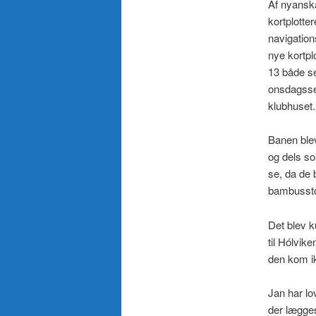
Af nyanska
kortplotte
navigation
nye kortplo
13 både se
onsdagssej
klubhuset.
Banen blev
og dels so
se, da de 
bambusstok
Det blev ku
til Hólvik
den kom ik
Jan har l
der lægges