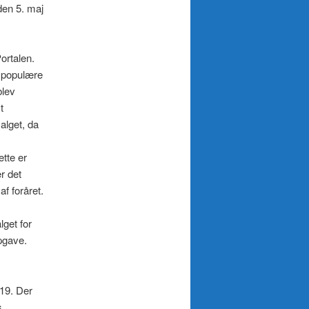
den 5. maj
ortalen.
 populære
blev
t
alget, da
tte er
r det
af foråret.
lget for
pgave.
019. Der
s