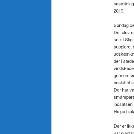
søsætning 
2019.
Søndag de
Det blev 
solist Sti
suppleret 
udskænknin
der i sted
vindskeder
gennemført
besluttet a
Der har væ
småreparat
indsatsen 
Helge hjal
Der er ikk
var planla