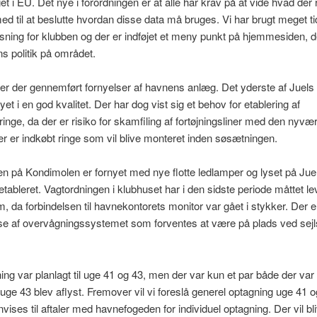
et i EU. Det nye i forordningen er at alle har krav på at vide hvad der 
d til at beslutte hvordan disse data må bruges. Vi har brugt meget ti
øsning for klubben og der er indføjet et meny punkt på hjemmesiden, 
ns politik på området.
b er der gennemført fornyelser af havnens anlæg. Det yderste af Juels
yet i en god kvalitet. Der har dog vist sig et behov for etablering af
sringe, da der er risiko for skamfiling af fortøjningsliner med den nyv
er er indkøbt ringe som vil blive monteret inden søsætningen.
n på Kondimolen er fornyet med nye flotte ledlamper og lyset på Jue
retableret. Vagtordningen i klubhuset har i den sidste periode måttet 
, da forbindelsen til havnekontorets monitor var gået i stykker. Der e
lse af overvågningssystemet som forventes at være på plads ved se
ng var planlagt til uge 41 og 43, men der var kun et par både der var 
uge 43 blev aflyst. Fremover vil vi foreslå generel optagning uge 41 
vises til aftaler med havnefogeden for individuel optagning. Der vil bl