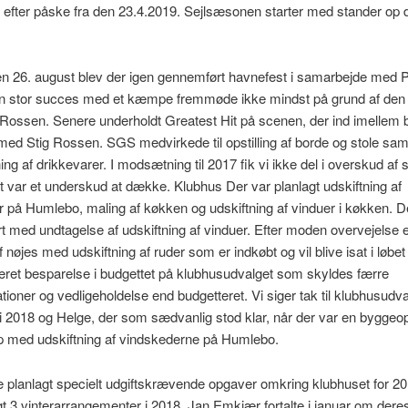
efter påske fra den 23.4.2019. Sejlsæsonen starter med stander op 
n 26. august blev der igen gennemført havnefest i samarbejde med P
en stor succes med et kæmpe fremmøde ikke mindst på grund af den
g Rossen. Senere underholdt Greatest Hit på scenen, der ind imellem 
med Stig Rossen. SGS medvirkede til opstilling af borde og stole sam
g af drikkevarer. I modsætning til 2017 fik vi ikke del i overskud af s
et var et underskud at dække. Klubhus Der var planlagt udskiftning af
 på Humlebo, maling af køkken og udskiftning af vinduer i køkken. De
 med undtagelse af udskiftning af vinduer. Efter moden overvejelse e
f nøjes med udskiftning af ruder som er indkøbt og vil blive isat i løbet 
ret besparelse i budgettet på klubhusudvalget som skyldes færre
ioner og vedligeholdelse end budgetteret. Vi siger tak til klubhusudva
i 2018 og Helge, der som sædvanlig stod klar, når der var en byggeo
p med udskiftning af vindskederne på Humlebo.
e planlagt specielt udgiftskrævende opgaver omkring klubhuset for 2
gt 3 vinterarrangementer i 2018. Jan Emkjær fortalte i januar om dere