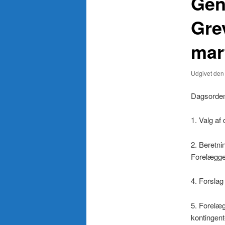
Gen
Gre
mart
Udgivet de
Dagsorden
1. Valg af 
2. Beretni
Forelæggel
4. Forslag
5. Forelæ
kontingent