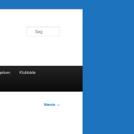
Søg
gelsen
Klubbåde
Næste
→