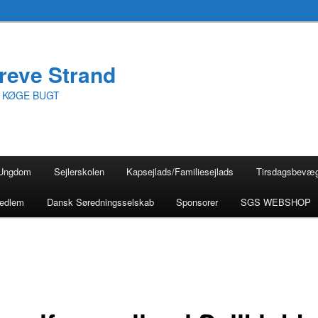
reve Strand
I KØGE BUGT
Ungdom
Sejlerskolen
Kapsejlads/Familiesejlads
Tirsdagsbevæ
medlem
Dansk Søredningsselskab
Sponsorer
SGS WEBSHOP