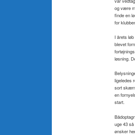
var vedtag
og være me
finde en l
for klubbe
I årets lø
blevet forn
fortøjning
løsning. D
Belysninge
ligeledes 
sort skærm
en fornye
start.
Bådoptagni
uge 43 så 
ønsker hen