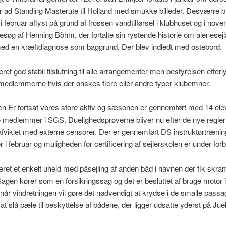
 ad Standing Masterute til Holland med smukke billeder. Desværre b
i februar aflyst på grund af frossen vandtilførsel i klubhuset og i nov
esøg af Henning Böhm, der fortalte sin rystende historie om alenesej
med en kræftdiagnose som baggrund. Der blev indledt med ostebord.
ret god stabil tilslutning til alle arrangementer men bestyrelsen efterly
 medlemmerne hvis der ønskes flere eller andre typer klubemner.
en Er fortsat vores store aktiv og sæsonen er gennemført med 14 ele
 medlemmer i SGS. Duelighedsprøverne bliver nu efter de nye regler
afviklet med externe censorer. Der er gennemført DS instruktørtræni
r i februar og muligheden for certificering af sejlerskolen er under for
ret et enkelt uheld med påsejling af anden båd i havnen der fik skr
 Sagen kører som en forsikringssag og det er besluttet af bruge motor 
når vindretningen vil gøre det nødvendigt at krydse i de smalle passa
at slå pæle til beskyttelse af bådene, der ligger udsatte yderst på Jue