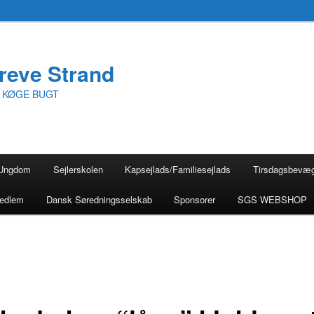
reve Strand
I KØGE BUGT
Ungdom
Sejlerskolen
Kapsejlads/Familiesejlads
Tirsdagsbevæ
medlem
Dansk Søredningsselskab
Sponsorer
SGS WEBSHOP