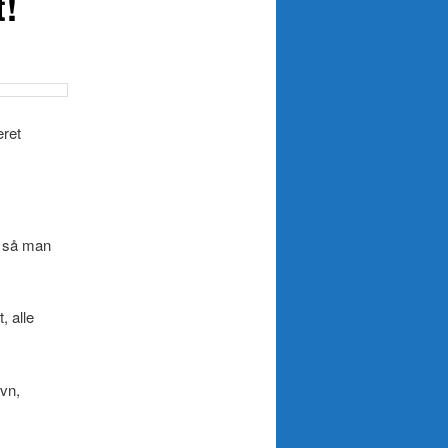
t!
eret
, så man
, alle
avn,