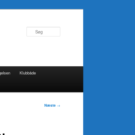
Søg
gelsen
Klubbåde
Næste
→