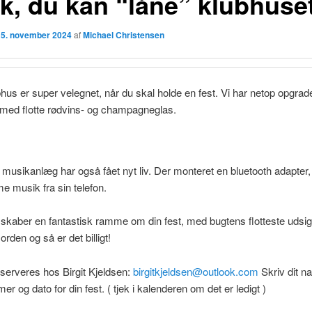
k, du kan “låne” klubhuse
n
5. november 2024
af
Michael Christensen
hus er super velegnet, når du skal holde en fest. Vi har netop opgrad
 med flotte rødvins- og champagneglas.
musikanlæg har også fået nyt liv. Der monteret en bluetooth adapter
e musik fra sin telefon.
skaber en fantastisk ramme om din fest, med bugtens flotteste udsigt
i orden og så er det billigt!
serveres hos Birgit Kjeldsen:
birgitkjeldsen@outlook.com
Skriv dit n
r og dato for din fest. ( tjek i kalenderen om det er ledigt )