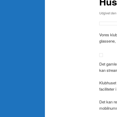
Hus
Udgivet de
Vores klub
glassene,
Det gamle 
kan stream
Klubhuset 
faciliteter 
Det kan re
mobilnumme