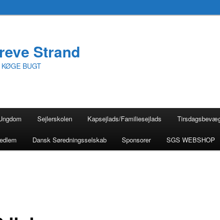
reve Strand
I KØGE BUGT
Ungdom
Sejlerskolen
Kapsejlads/Familiesejlads
Tirsdagsbevæ
medlem
Dansk Søredningsselskab
Sponsorer
SGS WEBSHOP