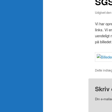
SGS
Udgivet de
Vi har opr
links. Vi 
uendeligt 
på billedet
Dette indlæg
Skriv 
Din e-mailad