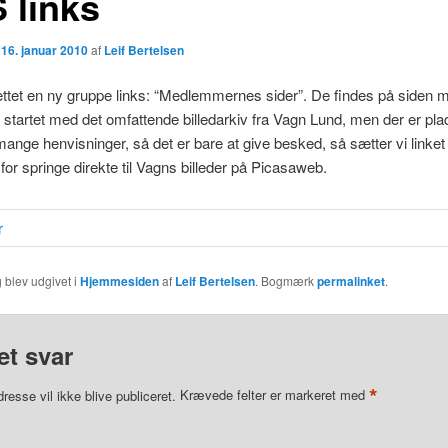
 links
n
16. januar 2010
af
Leif Bertelsen
ettet en ny gruppe links: “Medlemmernes sider”. De findes på siden 
er startet med det omfattende billedarkiv fra Vagn Lund, men der er plad
mange henvisninger, så det er bare at give besked, så sætter vi linket
 for springe direkte til Vagns billeder på Picasaweb.
 blev udgivet i
Hjemmesiden
af
Leif Bertelsen
. Bogmærk
permalinket
.
et svar
*
resse vil ikke blive publiceret.
Krævede felter er markeret med