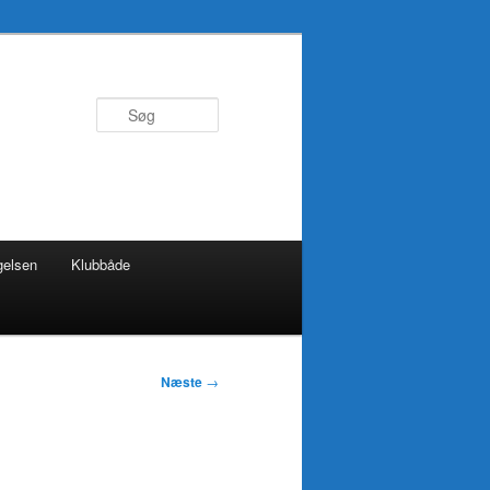
Søg
gelsen
Klubbåde
Næste
→