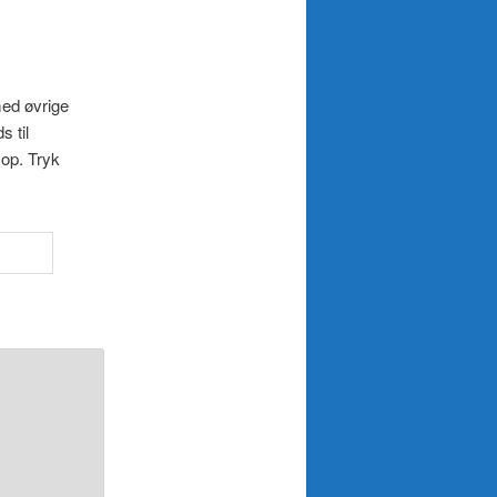
med øvrige
s til
 op. Tryk