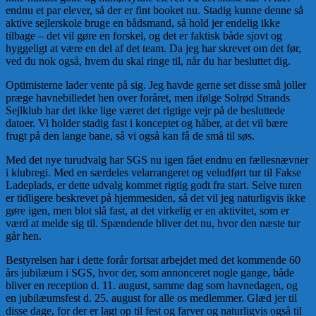
endnu et par elever, så der er fint booket nu. Stadig kunne denne så
aktive sejlerskole bruge en bådsmand, så hold jer endelig ikke
tilbage – det vil gøre en forskel, og det er faktisk både sjovt og
hyggeligt at være en del af det team. Da jeg har skrevet om det før,
ved du nok også, hvem du skal ringe til, når du har besluttet dig.
Optimisterne lader vente på sig. Jeg havde gerne set disse små joller
præge havnebilledet hen over foråret, men ifølge Solrød Strands
Sejlklub har det ikke lige været det rigtige vejr på de besluttede
datoer. Vi holder stadig fast i konceptet og håber, at det vil bære
frugt på den lange bane, så vi også kan få de små til søs.
Med det nye turudvalg har SGS nu igen fået endnu en fællesnævner
i klubregi. Med en særdeles velarrangeret og veludført tur til Fakse
Ladeplads, er dette udvalg kommet rigtig godt fra start. Selve turen
er tidligere beskrevet på hjemmesiden, så det vil jeg naturligvis ikke
gøre igen, men blot slå fast, at det virkelig er en aktivitet, som er
værd at melde sig til. Spændende bliver det nu, hvor den næste tur
går hen.
Bestyrelsen har i dette forår fortsat arbejdet med det kommende 60
års jubilæum i SGS, hvor der, som annonceret nogle gange, både
bliver en reception d. 11. august, samme dag som havnedagen, og
en jubilæumsfest d. 25. august for alle os medlemmer. Glæd jer til
disse dage, for der er lagt op til fest og farver og naturligvis også til