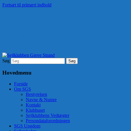
Fortsæt til primært indhold
Sejlklubben Greve Strand
DEN SMUKKESTE SEJLKLUB I
KØGE BUGT
Søg
Hovedmenu
Forside
Om SGS
Bestyrelsen
Navne & Numre
Kontakt
Klubhuset
Sejlklubbens Vedtægter
Persondataforordningen
SGS Ungdom