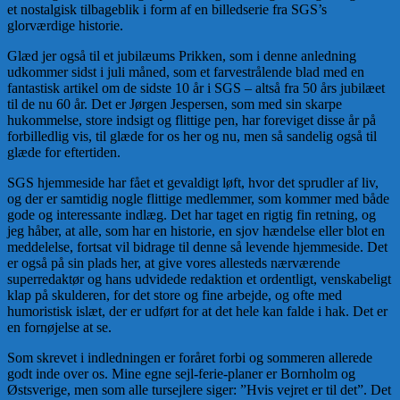
et nostalgisk tilbageblik i form af en billedserie fra SGS’s
glorværdige historie.
Glæd jer også til et jubilæums Prikken, som i denne anledning
udkommer sidst i juli måned, som et farvestrålende blad med en
fantastisk artikel om de sidste 10 år i SGS – altså fra 50 års jubilæet
til de nu 60 år. Det er Jørgen Jespersen, som med sin skarpe
hukommelse, store indsigt og flittige pen, har foreviget disse år på
forbilledlig vis, til glæde for os her og nu, men så sandelig også til
glæde for eftertiden.
SGS hjemmeside har fået et gevaldigt løft, hvor det sprudler af liv,
og der er samtidig nogle flittige medlemmer, som kommer med både
gode og interessante indlæg. Det har taget en rigtig fin retning, og
jeg håber, at alle, som har en historie, en sjov hændelse eller blot en
meddelelse, fortsat vil bidrage til denne så levende hjemmeside. Det
er også på sin plads her, at give vores allesteds nærværende
superredaktør og hans udvidede redaktion et ordentligt, venskabeligt
klap på skulderen, for det store og fine arbejde, og ofte med
humoristisk islæt, der er udført for at det hele kan falde i hak. Det er
en fornøjelse at se.
Som skrevet i indledningen er foråret forbi og sommeren allerede
godt inde over os. Mine egne sejl-ferie-planer er Bornholm og
Østsverige, men som alle tursejlere siger: ”Hvis vejret er til det”. Det