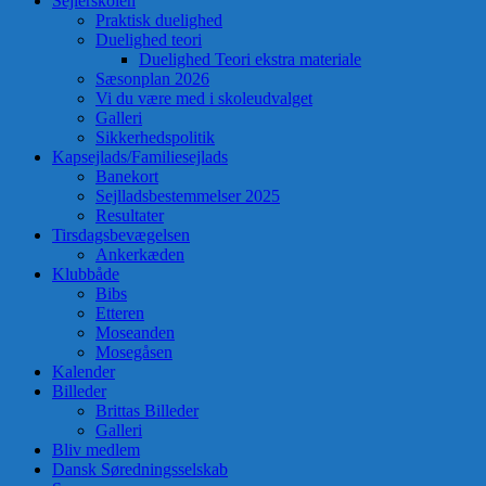
Sejlerskolen
Praktisk duelighed
Duelighed teori
Duelighed Teori ekstra materiale
Sæsonplan 2026
Vi du være med i skoleudvalget
Galleri
Sikkerhedspolitik
Kapsejlads/Familiesejlads
Banekort
Sejlladsbestemmelser 2025
Resultater
Tirsdagsbevægelsen
Ankerkæden
Klubbåde
Bibs
Etteren
Moseanden
Mosegåsen
Kalender
Billeder
Brittas Billeder
Galleri
Bliv medlem
Dansk Søredningsselskab