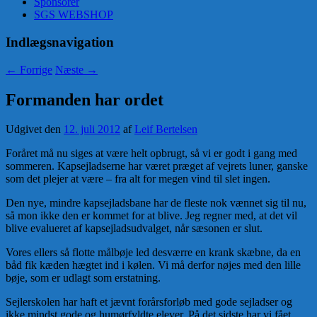
Sponsorer
SGS WEBSHOP
Indlægsnavigation
←
Forrige
Næste
→
Formanden har ordet
Udgivet den
12. juli 2012
af
Leif Bertelsen
Foråret må nu siges at være helt opbrugt, så vi er godt i gang med
sommeren. Kapsejladserne har været præget af vejrets luner, ganske
som det plejer at være – fra alt for megen vind til slet ingen.
Den nye, mindre kapsejladsbane har de fleste nok vænnet sig til nu,
så mon ikke den er kommet for at blive. Jeg regner med, at det vil
blive evalueret af kapsejladsudvalget, når sæsonen er slut.
Vores ellers så flotte målbøje led desværre en krank skæbne, da en
båd fik kæden hægtet ind i kølen. Vi må derfor nøjes med den lille
bøje, som er udlagt som erstatning.
Sejlerskolen har haft et jævnt forårsforløb med gode sejladser og
ikke mindst gode og humørfyldte elever. På det sidste har vi fået