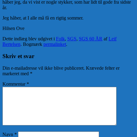
håber jeg, da vi vist er nogle stykker, som har lidt til gode fra sidste
år.
Jeg håber, at I alle må få en rigtig sommer.
Hilsen Ove
Dette indlæg blev udgivet i
Folk
,
SGS
,
SGS 60 ÅR
af
Leif
Bertelsen
. Bogmærk
permalinket
.
Skriv et svar
Din e-mailadresse vil ikke blive publiceret.
Krævede felter er
markeret med
*
Kommentar
*
Navn
*