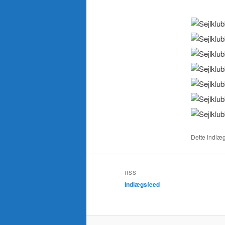
Dette indlæg
RSS
Indlægsfeed