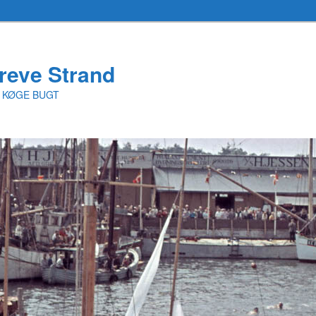
reve Strand
I KØGE BUGT