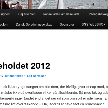
Ungdom
Sejlerskolen
Kapsejlads/Familiesejlads
Tirsdagsbevæ
medlem
Dansk Søredningsselskab
Sponsorer
SGS WEBSHOP
eholdet 2012
n
12. oktober 2012
af
Leif Bertelsen
 nok ikke synge sangen om alle dem, der frivilligt giver et nap med, 
 måske ikke på overfladen virker så tiltrækkende. Så med tak og ud
 bemærkninger (andet end at det ser ud som om sort er ude mens far
måske lidt overraskende – lilla, lader til at have fået en renæssance i