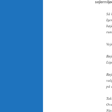
sejlermilj
Så 
Ige
bøj
run
Vej
Bøj
Lig
Bøj
val
på 
Tak
Ove
Nie