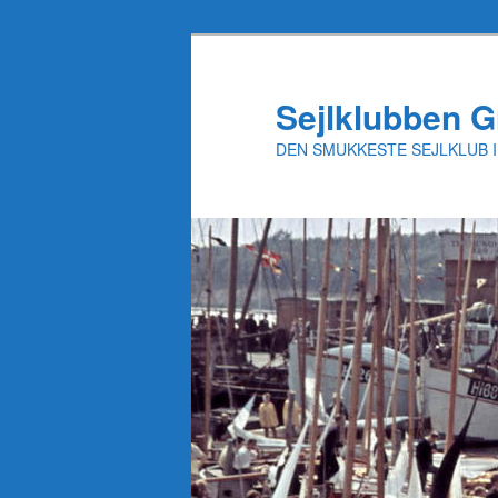
Fortsæt
til
primært
Sejlklubben G
indhold
DEN SMUKKESTE SEJLKLUB 