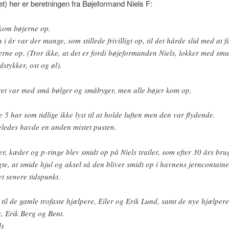
øet) her er beretningen fra Bøjeformand Niels F:
kom bøjerne op.
n i år var der mange, som stillede frivilligt op, til det hårde slid med at f
erne op. (Tror ikke, at det er fordi bøjeformanden Niels, lokker med smu
dstykker, ost og øl).
ret var med små bølger og småbyger, men alle bøjer kom op.
e 5 har som tidlige ikke lyst til at holde luften men den var flydende.
eledes havde en anden mistet pusten.
er, kæder og p-ringe blev smidt op på Niels trailer, som efter 30 års bru
gte, at smide hjul og aksel så den bliver smidt op i havnens jerncontaine
et senere tidspunkt.
 til de gamle trofaste hjælpere, Eiler og Erik Lund, samt de nye hjælpere
, Erik Berg og Bent.
ls