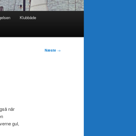
gelsen
Klubbåde
Næste
→
også når
en
verne gul,