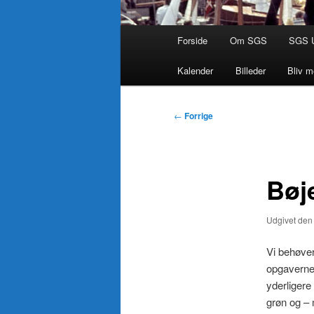
Hovedmenu
Forside
Om SGS
SGS 
Kalender
Billeder
Bliv 
Indlægsnavigation
←
Forrige
Bøj
Udgivet de
Vi behøver
opgaverne
yderligere
grøn og – 