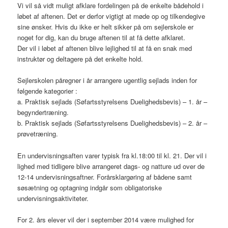
Vi vil så vidt muligt afklare fordelingen på de enkelte bådehold i
løbet af aftenen. Det er derfor vigtigt at møde op og tilkendegive
sine ønsker. Hvis du ikke er helt sikker på om sejlerskole er
noget for dig, kan du bruge aftenen til at få dette afklaret.
Der vil i løbet af aftenen blive lejlighed til at få en snak med
instruktør og deltagere på det enkelte hold.
Sejlerskolen påregner i år arrangere ugentlig sejlads inden for
følgende kategorier :
a. Praktisk sejlads (Søfartsstyrelsens Duelighedsbevis) – 1. år –
begyndertræning.
b. Praktisk sejlads (Søfartsstyrelsens Duelighedsbevis) – 2. år –
prøvetræning.
En undervisningsaften varer typisk fra kl.18:00 til kl. 21. Der vil i
lighed med tidligere blive arrangeret dags- og natture ud over de
12-14 undervisningsaftner. Forårsklargøring af bådene samt
søsætning og optagning indgår som obligatoriske
undervisningsaktiviteter.
For 2. års elever vil der i september 2014 være mulighed for