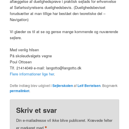
aflæggelse af duelighedsprøve i praktisk sejlads for erhvervelse
af Søfartsstyrelsens duelighedsbevis. (Duelighedsbeviset
forudsætter at man tillige har bestået den teoretiske del –
Navigation)
Vi glæder os til at se og gense mange kommende og nuværende
sejlere.
Med venlig hilsen
På skoleudvalgets vegne
Poul Ottosen
Tlf. 21414049 e-mail: langotto@langotto.dk
Flere informationer lige her
.
Dette indlæg blev udgivet i
Sejlerskolen
af
Leif Bertelsen
. Bogmærk
permalinket
.
Skriv et svar
Din e-mailadresse vil ikke blive publiceret.
Krævede felter
*
er markeret med