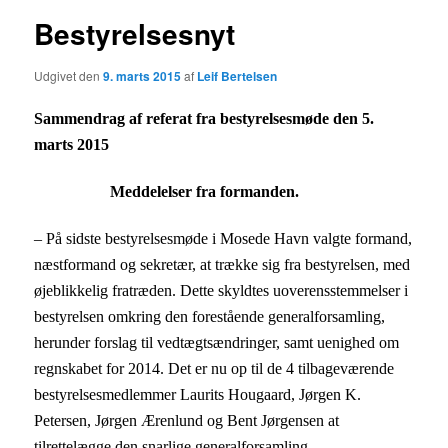
Bestyrelsesnyt
Udgivet den
9. marts 2015
af
Leif Bertelsen
Sammendrag af referat fra bestyrelsesmøde den 5.
marts 2015
Meddelelser fra formanden.
– På sidste bestyrelsesmøde i Mosede Havn valgte formand,
næstformand og sekretær, at trække sig fra bestyrelsen, med
øjeblikkelig fratræden. Dette skyldtes uoverensstemmelser i
bestyrelsen omkring den forestående generalforsamling,
herunder forslag til vedtægtsændringer, samt uenighed om
regnskabet for 2014. Det er nu op til de 4 tilbageværende
bestyrelsesmedlemmer Laurits Hougaard, Jørgen K.
Petersen,
Jørgen Ærenlund
og
Bent Jørgensen
at
tilrettelægge den snarlige generalforsamling.