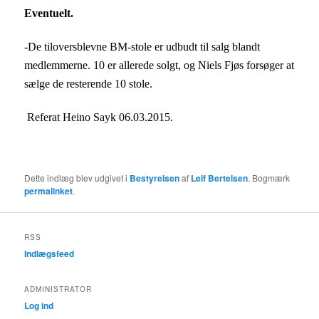
Eventuelt.
-De tiloversblevne BM-stole er udbudt til salg blandt
medlemmerne. 10 er allerede solgt, og
Niels Fjøs
forsøger at
sælge de resterende 10 stole.
Referat Heino Sayk 06.03.2015.
Dette indlæg blev udgivet i
Bestyrelsen
af
Leif Bertelsen
. Bogmærk
permalinket
.
RSS
Indlægsfeed
ADMINISTRATOR
Log ind