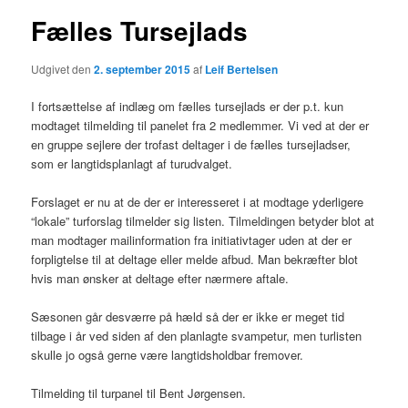
Fælles Tursejlads
Udgivet den
2. september 2015
af
Leif Bertelsen
I fortsættelse af indlæg om fælles tursejlads er der p.t. kun
modtaget tilmelding til panelet fra 2 medlemmer. Vi ved at der er
en gruppe sejlere der trofast deltager i de fælles tursejladser,
som er langtidsplanlagt af turudvalget.
Forslaget er nu at de der er interesseret i at modtage yderligere
“lokale” turforslag tilmelder sig listen. Tilmeldingen betyder blot at
man modtager mailinformation fra initiativtager uden at der er
forpligtelse til at deltage eller melde afbud. Man bekræfter blot
hvis man ønsker at deltage efter nærmere aftale.
Sæsonen går desværre på hæld så der er ikke er meget tid
tilbage i år ved siden af den planlagte svampetur, men turlisten
skulle jo også gerne være langtidsholdbar fremover.
Tilmelding til turpanel til Bent Jørgensen.