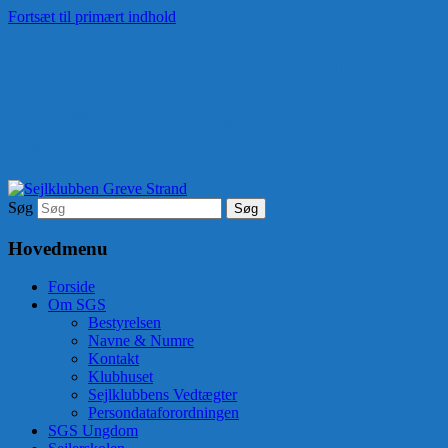
Fortsæt til primært indhold
Sejlklubben Greve Strand
DEN SMUKKESTE SEJLKLUB I
KØGE BUGT
Søg
Hovedmenu
Forside
Om SGS
Bestyrelsen
Navne & Numre
Kontakt
Klubhuset
Sejlklubbens Vedtægter
Persondataforordningen
SGS Ungdom