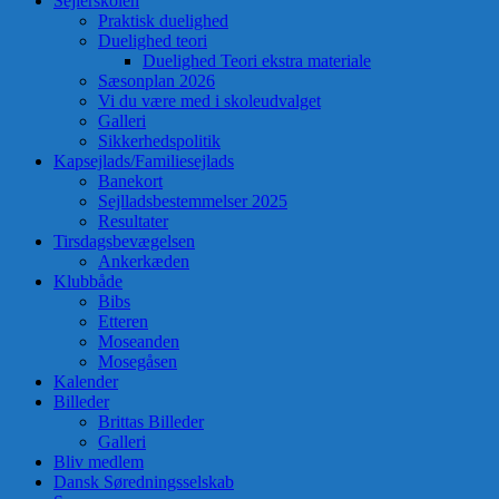
Sejlerskolen
Praktisk duelighed
Duelighed teori
Duelighed Teori ekstra materiale
Sæsonplan 2026
Vi du være med i skoleudvalget
Galleri
Sikkerhedspolitik
Kapsejlads/Familiesejlads
Banekort
Sejlladsbestemmelser 2025
Resultater
Tirsdagsbevægelsen
Ankerkæden
Klubbåde
Bibs
Etteren
Moseanden
Mosegåsen
Kalender
Billeder
Brittas Billeder
Galleri
Bliv medlem
Dansk Søredningsselskab