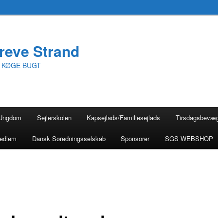
reve Strand
I KØGE BUGT
Ungdom
Sejlerskolen
Kapsejlads/Familiesejlads
Tirsdagsbevæ
medlem
Dansk Søredningsselskab
Sponsorer
SGS WEBSHOP