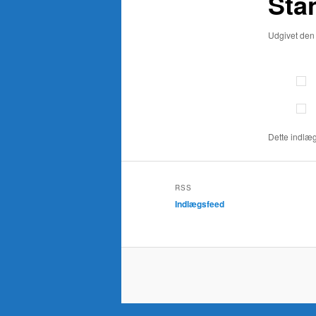
Sta
Udgivet de
Dette indlæg
RSS
Indlægsfeed