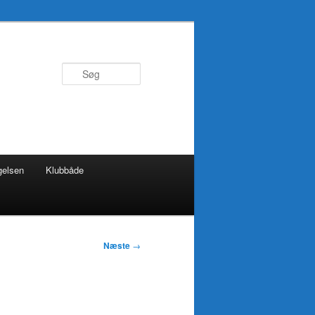
Søg
gelsen
Klubbåde
Næste
→