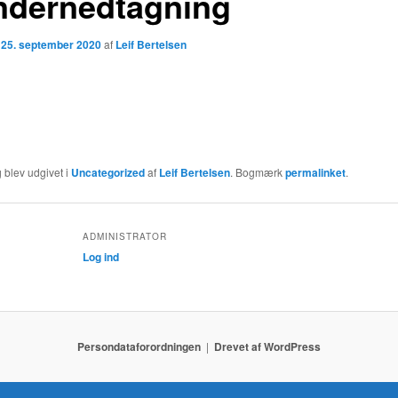
ndernedtagning
n
25. september 2020
af
Leif Bertelsen
 blev udgivet i
Uncategorized
af
Leif Bertelsen
. Bogmærk
permalinket
.
ADMINISTRATOR
Log ind
Persondataforordningen
Drevet af WordPress