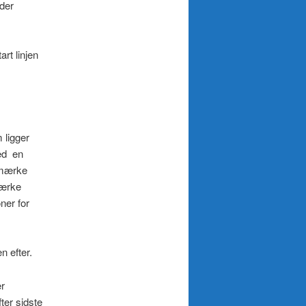
der
rt linjen
 ligger
ed en
 mærke
mærke
ner for
n efter.
r
ter sidste