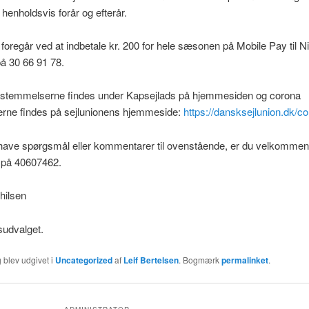
 henholdsvis forår og efterår.
 foregår ved at indbetale kr. 200 for hele sæsonen på Mobile Pay til Ni
å 30 66 91 78.
stemmelserne findes under Kapsejlads på hjemmesiden og corona
nerne findes på sejlunionens hjemmeside:
https://dansksejlunion.dk/c
have spørgsmål eller kommentarer til ovenstående, er du velkommen ti
l på 40607462.
hilsen
sudvalget.
 blev udgivet i
Uncategorized
af
Leif Bertelsen
. Bogmærk
permalinket
.