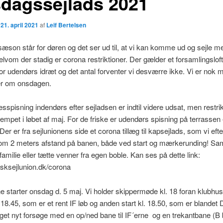
dagssejlads 2021
n
21. april 2021
af
Leif Bertelsen
sæson står for døren og det ser ud til, at vi kan komme ud og sejle m
vom der stadig er corona restriktioner. Der gælder et forsamlingslof
or udendørs idræt og det antal forventer vi desværre ikke. Vi er nok 
r om onsdagen.
esspisning indendørs efter sejladsen er indtil videre udsat, men restri
lempet i løbet af maj. For de friske er udendørs spisning på terrassen
Der er fra sejlunionens side et corona tillæg til kapsejlads, som vi efte
 om 2 meters afstand på banen, både ved start og mærkerunding! Sam
familie eller tætte venner fra egen boble. Kan ses på dette link:
nsksejlunion.dk/corona
e starter onsdag d. 5 maj. Vi holder skippermøde kl. 18 foran klubhus
. 18.45, som er et rent IF løb og anden start kl. 18.50, som er blandet 
get nyt forsøge med en op/ned bane til IF´erne og en trekantbane (B b