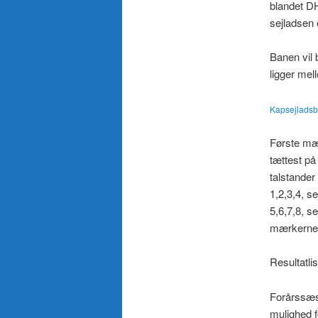
blandet DH
sejladsen 
Banen vil 
ligger me
Kapsejlads
Første mæ
tættest på
talstande
1,2,3,4, 
5,6,7,8, s
mærkerne 
Resultatli
Forårssæs
mulighed f