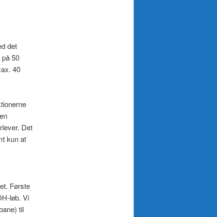
ed det
t på 50
max. 40
ktionerne
 en
rlever. Det
t kun at
et. Første
DH-løb. Vi
ane) til