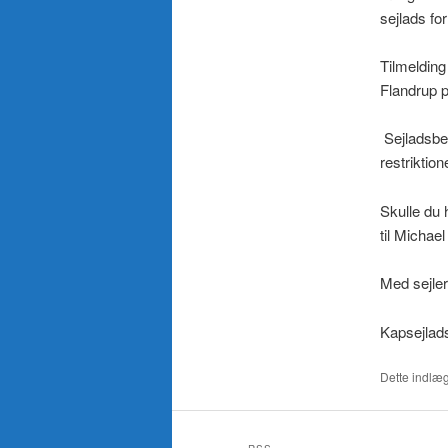
sejlads for
Tilmelding
Flandrup p
Sejladsbe
restriktio
Skulle du 
til Michae
Med sejler
Kapsejlad
Dette indlæg