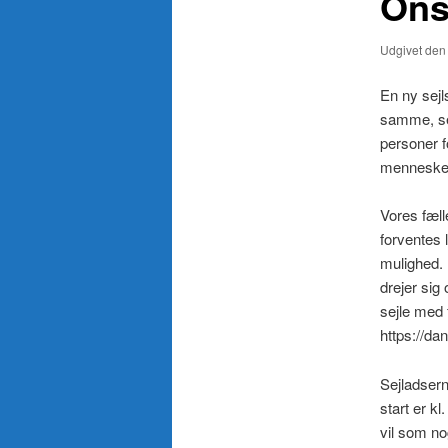
Ons
Udgivet de
En ny sejl
samme, sel
personer f
menneske
Vores fæll
forventes 
mulighed. 
drejer sig
sejle med 
https://da
Sejladsern
start er kl
vil som no