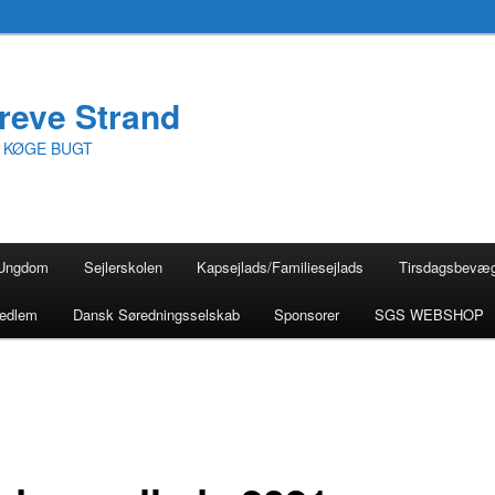
reve Strand
I KØGE BUGT
Ungdom
Sejlerskolen
Kapsejlads/Familiesejlads
Tirsdagsbevæ
medlem
Dansk Søredningsselskab
Sponsorer
SGS WEBSHOP