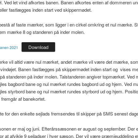
. Ved let vind afkortes banen. Banen afkortes enten af dommeren un
eller fastlægges inden start ved skippermødet.
bestå af faste mærker, som ligger i en cirkel omkring et nul mærke. Sta
llem mærke 8 og standeren på inder molen.
Download
banen 2021
rke vil altid være nul mærket, andet mærke vil være det mærke, som
 vindøjet. Banen fastlægges på skippermødet inden start og vises m
r på standeren på inder molen. Talstanderen angiver topmærket. Ved
sejles bagbord bane og nul mærket rundes bagbord ud og hjem. Ved 
ejles styrbord bane og nul mærket rundes styrbord ud og hjem. Positio
fremgår af banekortet.
ste for den enkelte sejlads fremsendes til skipper på SMS senest dage
onen er maj og juni. Efterårssæsonen er august og september. Der e
or at afvikle 9 sejladser i hver sæson. Der vil være præmieuddeling ef