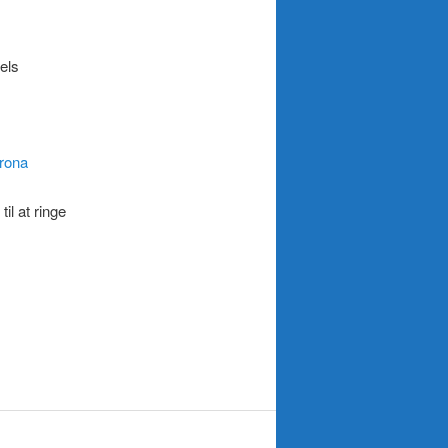
els
orona
l at ringe