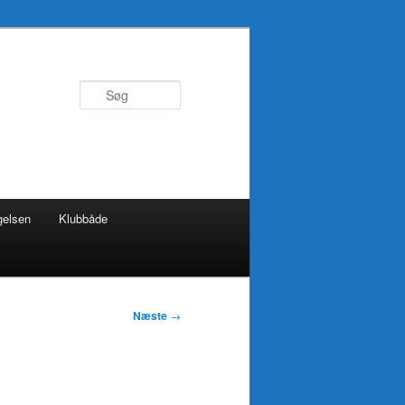
Søg
gelsen
Klubbåde
Næste
→