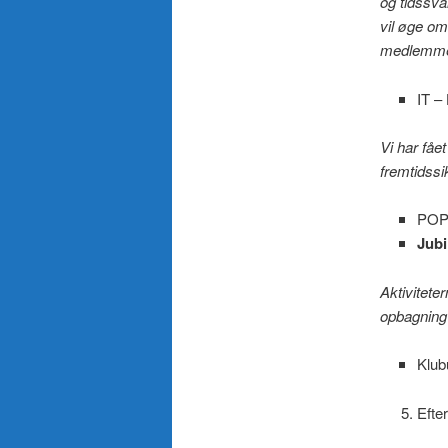
og tidssva
vil øge om
medlemmer
IT –
Vi har fåe
fremtidssi
POP-
Jub
Aktivitete
opbagning
Klub
Efter