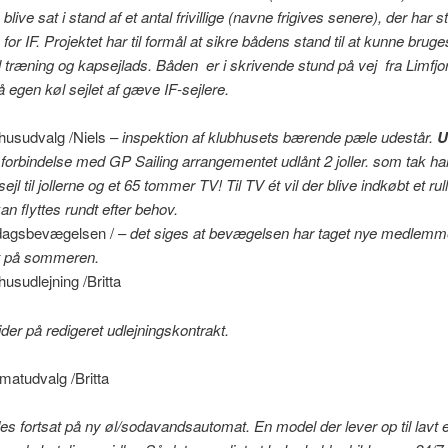
 blive sat i stand af et antal frivillige (navne frigives senere), der har s
for IF. Projektet har til formål at sikre bådens stand til at kunne bruge
il træning og kapsejlads. Båden er i skrivende stund på vej fra Limfjor
egen køl sejlet af gæve IF-sejlere.
husudvalg /Niels –
inspektion af klubhusets bærende pæle udestår.
U
i forbindelse med GP Sailing arrangementet udlånt 2 joller. som tak har
ejl til jollerne og et 65 tommer TV! Til TV ét vil der blive indkøbt et rul
kan flyttes rundt efter behov.
dagsbevægelsen / –
det siges at bevægelsen har taget nye medlemm
t på sommeren.
husudlejning /Britta
jder på redigeret udlejningskontrakt.
matudvalg /Britta
es fortsat på ny øl/sodavandsautomat. En model der lever op til lavt e