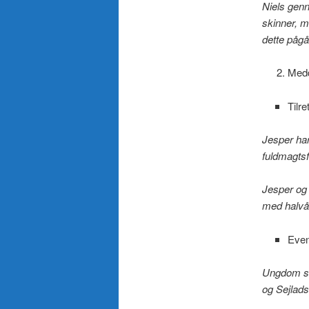
Niels genn
skinner, m
dette pågå
Medd
Tilr
Jesper har
fuldmagtsf
Jesper og
med halvå
Even
Ungdom sk
og Sejlads