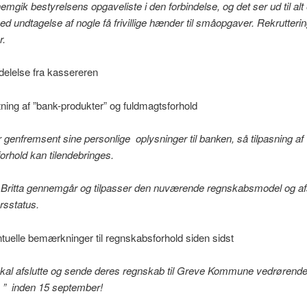
emgik bestyrelsens opgaveliste i den forbindelse, og det ser ud til alt
ed undtagelse af nogle få frivillige hænder til småopgaver. Rekruttering
r.
elelse fra kassereren
etning af ”bank-produkter” og fuldmagtsforhold
 genfremsent sine personlige oplysninger til banken, så tilpasning af
orhold kan tilendebringes.
 Britta gennemgår og tilpasser den nuværende regnskabsmodel og 
rsstatus.
tuelle bemærkninger til regnskabsforhold siden sidst
al afslutte og sende deres regnskab til Greve Kommune vedrørend
 ” inden 15 september!