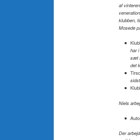
af vinteren
veneration 
klubben, t
Mosede på 
Klub
har 
sæt s
det 
Tirs
sids
Klub
Niels arbe
Auto
Der arbejd