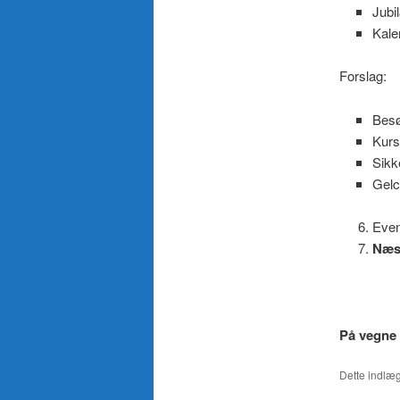
Jubi
Kale
Forslag:
Besø
Kurs
Sikk
Gelc
Even
Næst
På vegne 
Dette indlæg