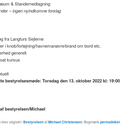
læum & Standernedtagning
nder –
ingen nyindkomne forslag
g fra Langturs Sejlerne
er i knob/fortøjning/havnemanøvre/brand om bord etc.
erhed generelt
oat kursus
tuelt
e bestyrelsesmøde: Torsdag den 13. oktober 2022 kl: 19:00
af bestyrelsen/Michael
 blev udgivet i
Bestyrelsen
af
Michael Christensen
. Bogmærk
permalinket
.