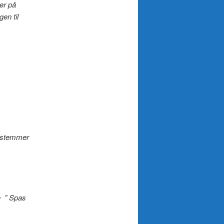
 er på
en til
afstemmer
e ” Spas