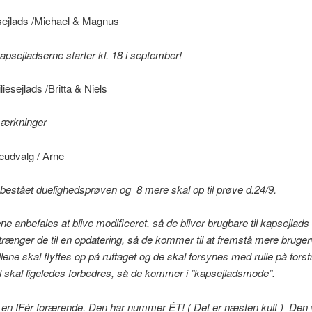
ejlads /Michael & Magnus
sejladserne starter kl. 18 i september!
liesejlads /Britta & Niels
ærkninger
eudvalg / Arne
 bestået duelighedsprøven og 8 mere skal op til prøve d.24/9.
e anbefales at blive modificeret, så de bliver brugbare til kapsejlad
trænger de til en opdatering, så de kommer til at fremstå mere bruger
ene skal flyttes op på ruftaget og de skal forsynes med rulle på forst
al skal ligeledes forbedres, så de kommer i ”kapsejladsmode”.
t en IFér forærende. Den har nummer ÉT! ( Det er næsten kult ) Den vi