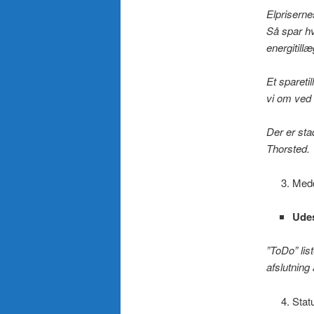
Elpriserne
Så spar hv
energitill
Et spareti
vi om ved
Der er sta
Thorsted.
Medd
Udes
”ToDo” lis
afslutning
Stat