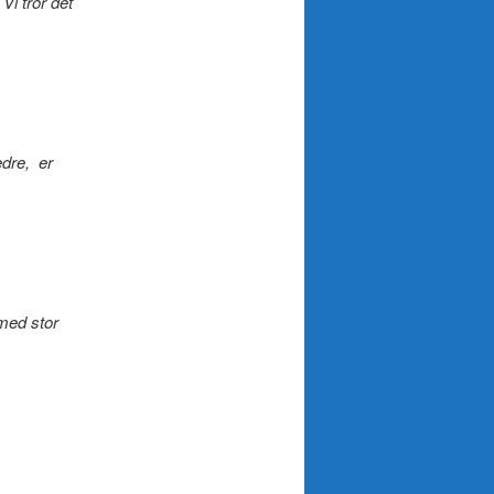
Vi tror det
edre, er
 med stor