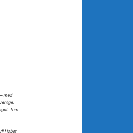
s – med
venlige.
aget. Trim
l i løbet