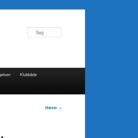
Søg
gelsen
Klubbåde
Næste
→