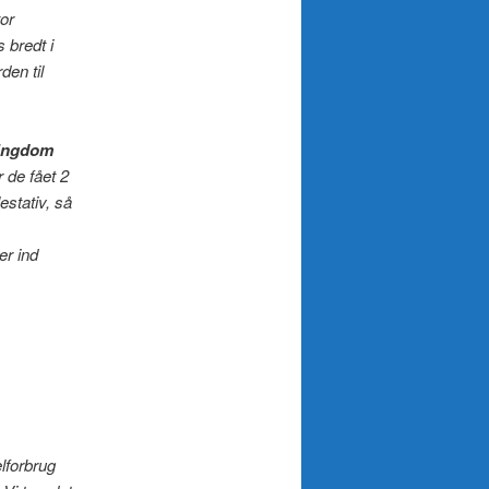
tor
s bredt i
den til
ngdom
 de fået 2
lestativ, så
er ind
lforbrug