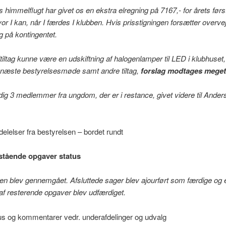
s himmelflugt har givet os en ekstra elregning på 7167,- for årets førs
or I kan, når I færdes I klubben. Hvis prisstigningen forsætter overve
æg på kontingentet.
lltiltag kunne være en udskiftning af halogenlamper til LED i klubhuset, 
 næste bestyrelsesmøde samt andre tiltag,
forslag modtages meget
dig 3 medlemmer fra ungdom, der er i restance, givet videre til Ander
elelser fra bestyrelsen – bordet rundt
tående opgaver status
ten blev gennemgået. Afsluttede sager blev ajourført som færdige og e
 af resterende opgaver blev udfærdiget.
us og kommentarer vedr. underafdelinger og udvalg