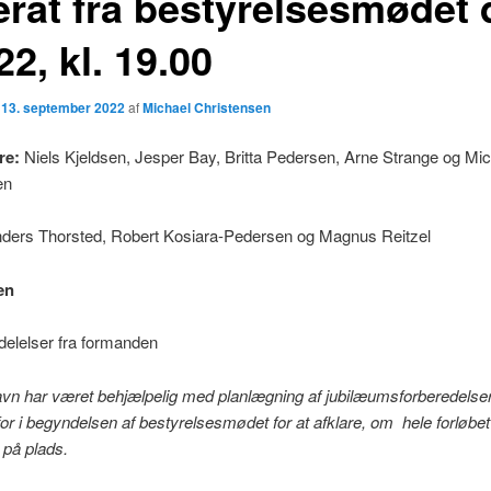
erat fra bestyrelsesmødet 
22, kl. 19.00
n
13. september 2022
af
Michael Christensen
re:
Niels Kjeldsen, Jesper Bay, Britta Pedersen, Arne Strange og Mic
en
ders Thorsted, Robert Kosiara-Pedersen og Magnus Reitzel
en
elelser fra formanden
avn har været behjælpelig med planlægning af jubilæumsforberedelse
for i begyndelsen af bestyrelsesmødet for at afklare, om hele forløbe
 på plads.