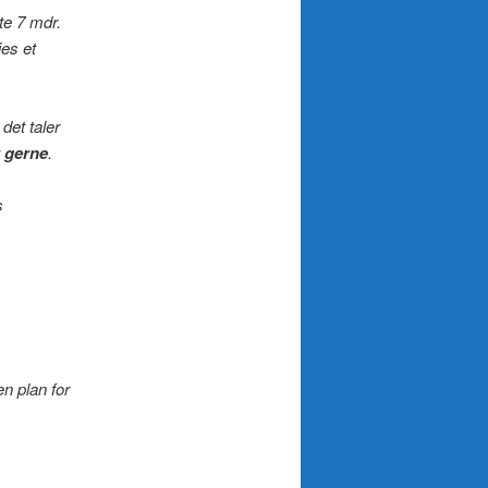
te 7 mdr.
jes et
det taler
 gerne
.
s
n plan for