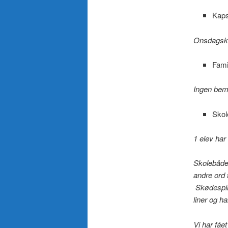
Kaps
Onsdagskap
Fami
Ingen bem
Skol
1 elev har
Skolebåden
andre ord 
Skødespill
liner og h
Vi har fåe