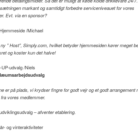
rende betalingsmidler. Så det er muligt at købe kolde drikkevare 24/7. 
sætningen markant og samtidigt forbedre serviceniveauet for vores
. Evt. via en sponsor?
 Hjemmeside /Michael
t ny ” Host”, Simply.com, hvilket betyder hjemmesiden kører meget b
kret og koster kun det halve!
UP-udvalg /Niels
ilæumsarbejdsudvalg
rne er på plads, vi krydser fingre for godt vejr og et godt arrangement
 fra vores medlemmer.
udviklingsudvalg –
afventer etablering.
år- og vinteraktiviteter