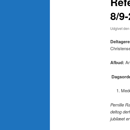
Ref
8/9-
Udgivet de
Deltagere
Christens
Afbud:
An
Dagsord
Medd
Pernille R
deltog der
jubilæet er