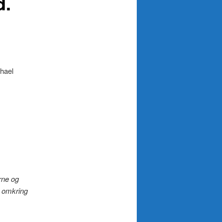
d.
hael
rne og
t omkring