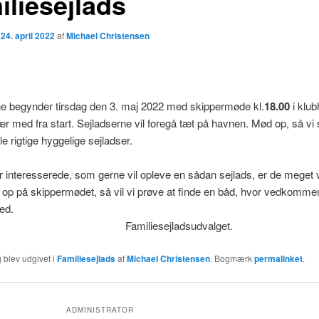
iliesejlads
n
24. april 2022
af
Michael Christensen
ne begynder tirsdag den 3. maj 2022 med skippermøde kl.
18.00
i klub
 med fra start. Sejladserne vil foregå tæt på havnen. Mød op, så 
le rigtige hyggelige sejladser.
r interesserede, som gerne vil opleve en sådan sejlads, er de meget
e op på skippermødet, så vil vi prøve at finde en båd, hvor vedkomm
ed.
iliesejladsudvalget.
 blev udgivet i
Familiesejlads
af
Michael Christensen
. Bogmærk
permalinket
.
ADMINISTRATOR