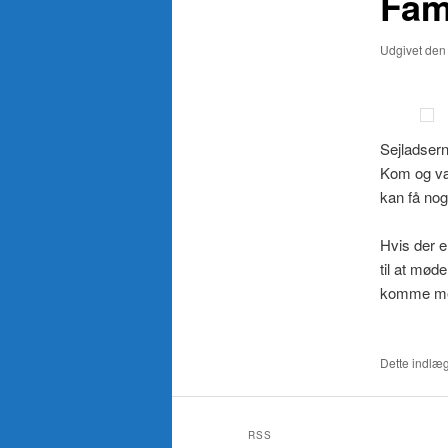
Fam
Udgivet de
Sejladser
Kom og vær
kan få nog
Hvis der e
til at mød
komme m
Fam
Dette indlæg
RSS