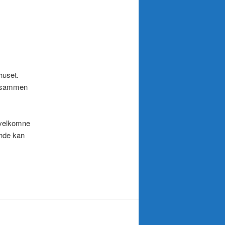
huset.
vi sammen
 velkomne
ende kan