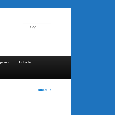
Søg
gelsen
Klubbåde
Næste
→