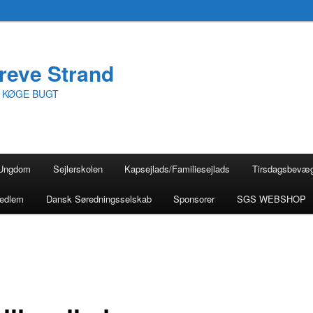
reve Strand
I KØGE BUGT
Ungdom
Sejlerskolen
Kapsejlads/Familiesejlads
Tirsdagsbevæ
medlem
Dansk Søredningsselskab
Sponsorer
SGS WEBSHOP