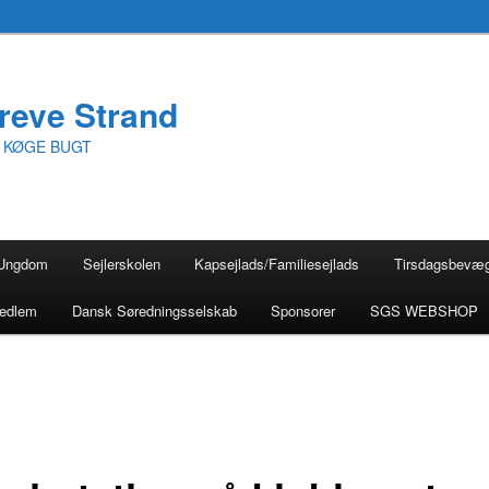
reve Strand
I KØGE BUGT
Ungdom
Sejlerskolen
Kapsejlads/Familiesejlads
Tirsdagsbevæ
medlem
Dansk Søredningsselskab
Sponsorer
SGS WEBSHOP