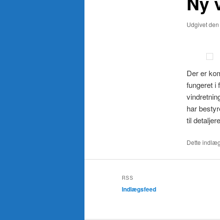
Ny 
Udgivet de
Der er kom
fungeret i
vindretnin
har bestyr
til detalje
Dette indlæg
RSS
Indlægsfeed