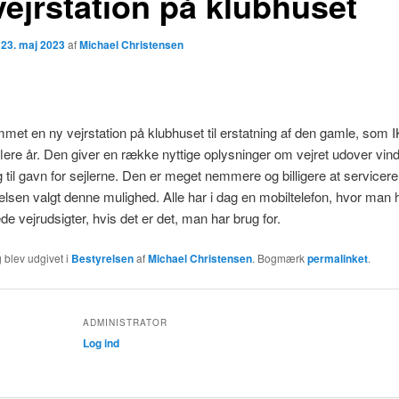
vejrstation på klubhuset
n
23. maj 2023
af
Michael Christensen
met en ny vejrstation på klubhuset til erstatning af den gamle, som 
 flere år. Den giver en række nyttige oplysninger om vejret udover vin
g til gavn for sejlerne. Den er meget nemmere og billigere at servicere
elsen valgt denne mulighed. Alle har i dag en mobiltelefon, hvor man
rede vejrudsigter, hvis det er det, man har brug for.
 blev udgivet i
Bestyrelsen
af
Michael Christensen
. Bogmærk
permalinket
.
ADMINISTRATOR
Log ind