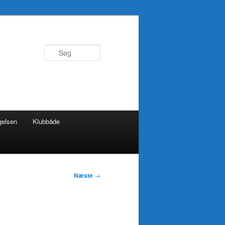
Søg
gelsen
Klubbåde
Næste
→