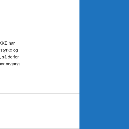
IKKE har
dstyrke og
, så derfor
 har adgang