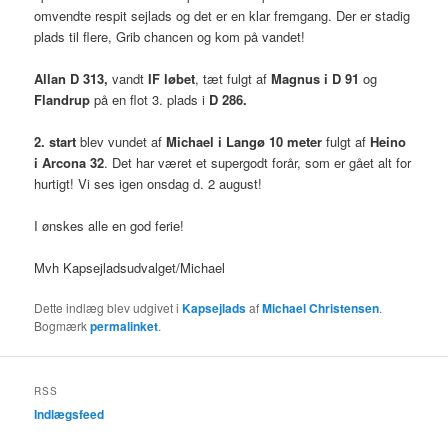
omvendte respit sejlads og det er en klar fremgang. Der er stadig
plads til flere, Grib chancen og kom på vandet!
Allan D 313,
vandt
IF løbet
, tæt fulgt af
Magnus i D 91
og
Flandrup
på en flot 3. plads i
D 286.
2. start
blev vundet af
Michael i Langø 10 meter
fulgt af
Heino
i Arcona 32
. Det har været et supergodt forår, som er gået alt for
hurtigt! Vi ses igen onsdag d. 2 august!
I ønskes alle en god ferie!
Mvh Kapsejladsudvalget/Michael
Dette indlæg blev udgivet i
Kapsejlads
af
Michael Christensen
.
Bogmærk
permalinket
.
RSS
Indlægsfeed