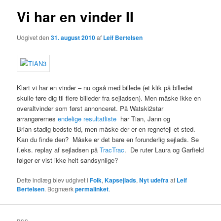
Vi har en vinder II
Udgivet den
31. august 2010
af
Leif Bertelsen
Klart vi har en vinder – nu også med billede (et klik på billedet
skulle føre dig til flere billeder fra sejladsen). Men måske ikke en
overaltvinder som først annonceret. På Watski2star
arrangørernes
endelige resultatliste
har Tian, Jann og
Brian stadig bedste tid, men måske der er en regnefejl et sted.
Kan du finde den? Måske er det bare en forunderlig sejlads. Se
f.eks. replay af sejladsen på
TracTrac
. De ruter Laura og Garfield
følger er vist ikke helt sandsynlige?
Dette indlæg blev udgivet i
Folk
,
Kapsejlads
,
Nyt udefra
af
Leif
Bertelsen
. Bogmærk
permalinket
.